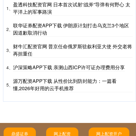
盈透科技配资官网 日本首次试射“战斧”导弹有何野心 太
1、
平洋上的军事路演
联华证券配资APP下载 伊朗原计划打击乌克兰3个地区
2、
因道歉取消行动
财牛汇配资官网 普京任命俄罗斯驻叙利亚大使 外交老将
3、
再担重任
沪深策略APP下载 亲测山西ICP许可证办理费用分享
4、
源万配资APP下载 从性价比到防封能力：一篇看
5、
懂,2026年好用的云手机推荐
鼎盛证券
网上配资
网上配资开户