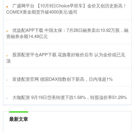
​广盛网平台 【10月9日Choice早班车】金价又创历史新高！
COMEX黄金期货升破4000美元/盎司
​优益配APP下载 中国太保：7月28日融券卖出10.92万股，融
资融券余额14.49亿元
​股票配资平仓APP下载 花旗看好银价后市 认为金价或已见
顶
​富捷配资官网 德国DAX指数创下新高，日内涨超1%
​大咖配资 9月19日岱美转债下跌1.58%，转股溢价率51.29%
最新文章