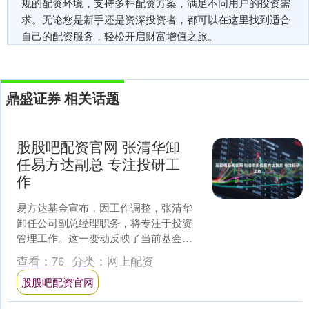
规的配资环境，支持多种配资方案，满足不同用户的投资需
求。无论您是新手还是资深投资者，都可以在这里找到适合
自己的配资服务，轻松开启财富增值之旅。
鼎盛证券 相关话题
股股吧配资官网 张清华卸
任易方达副总 专注投研工
作
易方达基金宣布，因工作调整，张清华
卸任公司副总经理职务，将专注于投资
管理工作。这一变动反映了当前基金经
理的职业路径正在发生变化，从过去
查看：
76
分类：
网上配资
的“投而优则仕”转变为更专....
股股吧配资官网