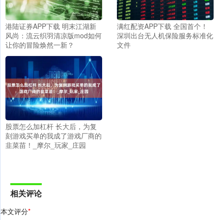
港陆证券APP下载 明末江湖新
满红配资APP下载 全国首个！
风尚：流云织羽清凉版mod如何
深圳出台无人机保险服务标准化
让你的冒险焕然一新？
文件
股票怎么加杠杆 长大后，为复
刻游戏买单的我成了游戏厂商的
韭菜苗！_摩尔_玩家_庄园
相关评论
本文评分
*