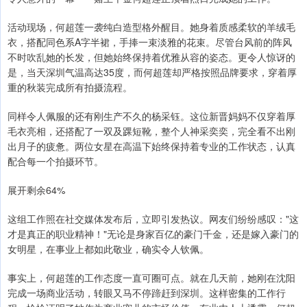
活动现场，何超莲一袭纯白造型格外醒目。她身着质感柔软的羊绒毛
衣，搭配同色系A字半裙，手捧一束淡雅的花束。尽管台风前的阵风
不时吹乱她的长发，但她始终保持着优雅从容的姿态。更令人惊讶的
是，当天深圳气温高达35度，而何超莲却严格按照品牌要求，穿着厚
重的秋装完成所有拍摄流程。
同样令人佩服的还有刚生产不久的杨采钰。这位新晋妈妈不仅穿着厚
毛衣亮相，还搭配了一双及踝短靴，整个人神采奕奕，完全看不出刚
出月子的疲惫。两位女星在高温下始终保持着专业的工作状态，认真
配合每一个拍摄环节。
展开剩余64%
这组工作照在社交媒体发布后，立即引发热议。网友们纷纷感叹："这
才是真正的职业精神！"无论是身家百亿的豪门千金，还是嫁入豪门的
女明星，在事业上都如此敬业，确实令人钦佩。
事实上，何超莲的工作态度一直可圈可点。就在几天前，她刚在沈阳
完成一场商业活动，转眼又马不停蹄赶到深圳。这样密集的工作行