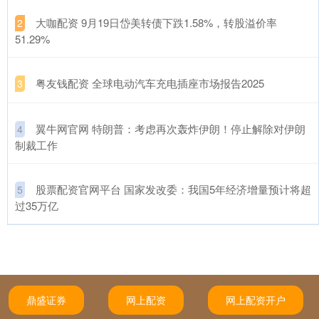
​大咖配资 9月19日岱美转债下跌1.58%，转股溢价率
2
51.29%
​粤友钱配资 全球电动汽车充电插座市场报告2025
3
​翼牛网官网 特朗普：考虑再次轰炸伊朗！停止解除对伊朗
4
制裁工作
​股票配资官网平台 国家发改委：我国5年经济增量预计将超
5
过35万亿
鼎盛证券
网上配资
网上配资开户