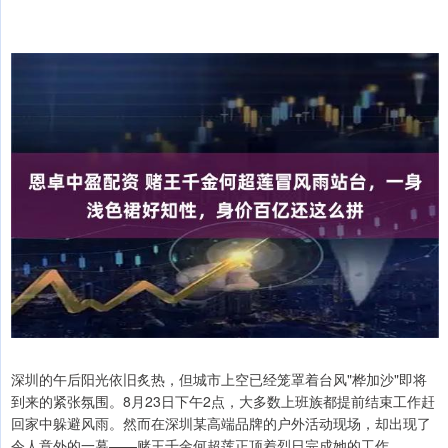
深圳的午后阳光依旧炙热，但城市上空已经笼罩着台风"桦加沙"即将
到来的紧张氛围。8月23日下午2点，大多数上班族都提前结束工作赶
回家中躲避风雨。然而在深圳某高端品牌的户外活动现场，却出现了
令人意外的一幕——赌王千金何超莲正顶着烈日完成她的工作。