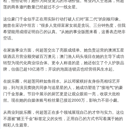
程，恰恰证明了她作为商业宠儿的市场价值。有业内人士透露，何超
莲的商务邀约数量已经超过不少一线女星。
这位豪门千金似乎正在用实际行动打破人们对"富二代"的刻板印象。
她曾在采访中坦言："很多人觉得富家女就是贪玩、三分钟热度，但我
希望能用成绩证明自己的认真。"从她的事业版图来看，这番表态绝非
空话。
在家族事业方面，何超莲交出了亮眼成绩单。她负责运营的澳洲五星
级酒店月营业额突破百万澳元；澳门渔人码头项目在她的主导下成功
转型为现代化商业综合体。更令人称道的是，她还创立了个人护肤品
牌，估值已超10亿港币；开设的泡面连锁店也经营得风生水起。
在娱乐圈，何超莲同样如鱼得水。从以邓紫棋好友身份亮相综艺开
始，到与演员窦骁共同参与追星星的人，她成功塑造了"接地气"的豪
门千金形象。节目中展示的厨艺更是让观众眼前一亮，收获大批粉
丝。现在她的自媒体账号粉丝量已接近2000万，影响力不容小觑。
从商业到娱乐圈，何超莲正在多个领域展现自己的才华与实力。这位
不愿被"赌王千金"标签定义的女性，正用自己的方式书写着属于她的
精彩人生篇章。